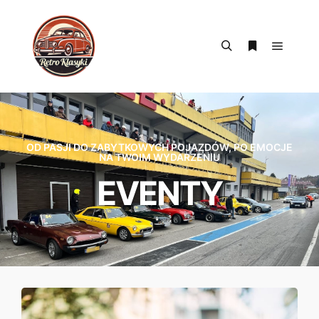
OD PASJI DO ZABYTKOWYCH POJAZDÓW, PO EMOCJE
NA TWOIM WYDARZENIU
EVENTY