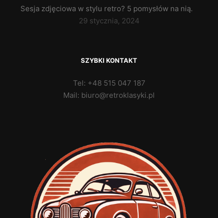
Sesja zdjęciowa w stylu retro? 5 pomysłów na nią.
29 stycznia, 2024
SZYBKI KONTAKT
Tel: +48 515 047 187
Mail: biuro@retroklasyki.pl