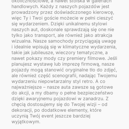
okolicznościowe, a nawet stoiska w galeriach
handlowych. Każdy z naszych pojazdów jest
prowadzony przez doświadczonego kierowcę,
więc Ty i Twoi goście możecie w pełni cieszyć
się wydarzeniem. Dzięki unikalnemu stylowi
naszych aut, doskonale sprawdzają się one nie
tylko jako transport, ale również jako atrakcja
wizualna. Nasze samochody przyciągają uwagę
i idealnie wpisują się w klimatyczne wydarzenia,
takie jak jubileusze, wieczory tematyczne, a
nawet pokazy mody czy premiery filmowe. Jeśli
planujesz wystawę lub imprezę firmową, nasze
pojazdy mogą stanowić oryginalne tło do zdjęć,
ale również część scenografii, nadając Twojemu
wydarzeniu niepowtarzalny styl retro. A co
najważniejsze – nasze auta zawsze są gotowe
do akcji, a my dbamy o pełne bezpieczeństwo
dzięki awaryjnemu pojazdowi w zanadrzu. Z
chęcią dostosujemy się do Twojej wizji – od
dekoracji, po dodatkowe elementy, które
uczynią Twój event jeszcze bardziej
wyjątkowym.